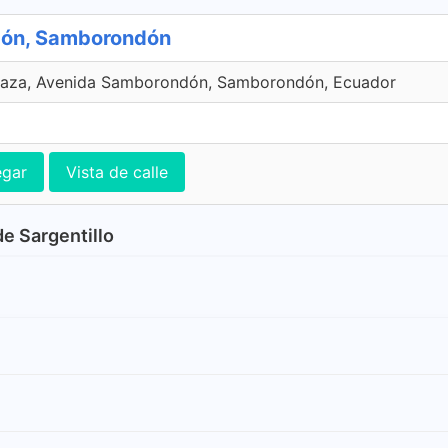
dón, Samborondón
laza, Avenida Samborondón, Samborondón, Ecuador
egar
Vista de calle
de Sargentillo