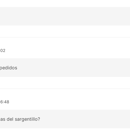
:02
 pedidos
06:48
as del sargentillo?