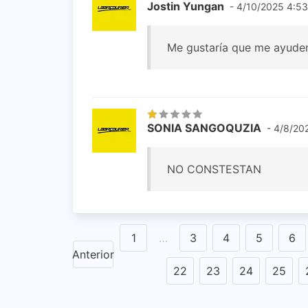
Jostin Yungan
- 4/10/2025 4:53
Me gustaría que me ayuden
SONIA SANGOQUZIA
- 4/8/20
NO CONSTESTAN
1
…
3
4
5
6
Anterior
22
23
24
25