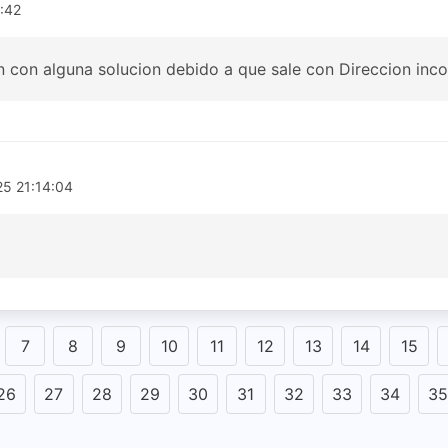
:42
 con alguna solucion debido a que sale con Direccion inco
25 21:14:04
7
8
9
10
11
12
13
14
15
26
27
28
29
30
31
32
33
34
35