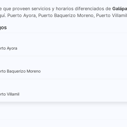
te que proveen servicios y horarios diferenciados de
Galáp
. Puerto Ayora, Puerto Baquerizo Moreno, Puerto Villami
gos
erto Ayora
erto Baquerizo Moreno
to Villamil