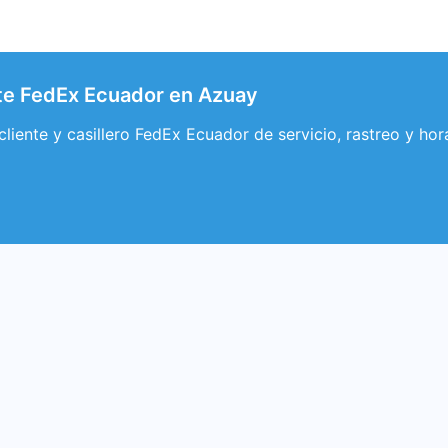
ente FedEx Ecuador en Azuay
 cliente y casillero FedEx Ecuador de servicio, rastreo y h