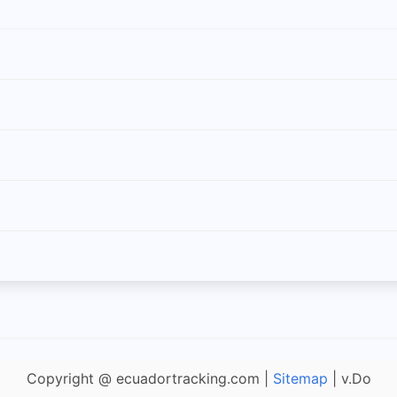
ón
uachapala
alaceo
abón
ute
Copyright @ ecuadortracking.com |
Sitemap
| v.Do