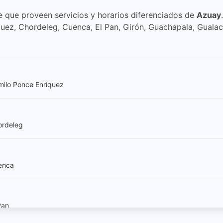
e que proveen servicios y horarios diferenciados de
Azuay
uez, Chordeleg, Cuenca, El Pan, Girón, Guachapala, Gualac
amilo Ponce Enríquez
ordeleg
uenca
Pan