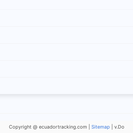
el de los Bancos
í
do
Copyright @ ecuadortracking.com |
Sitemap
| v.Do