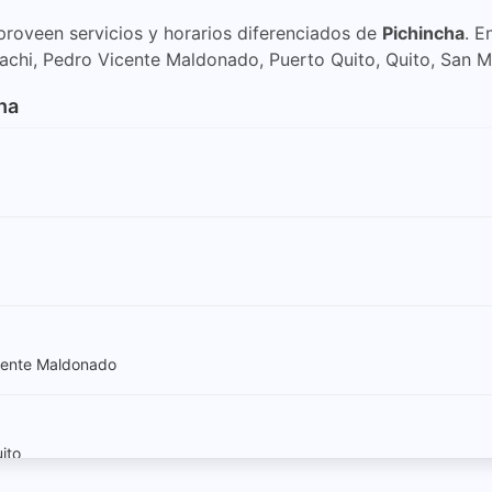
proveen servicios y horarios diferenciados de
Pichincha
. E
chi, Pedro Vicente Maldonado, Puerto Quito, Quito, San M
cha
icente Maldonado
ito