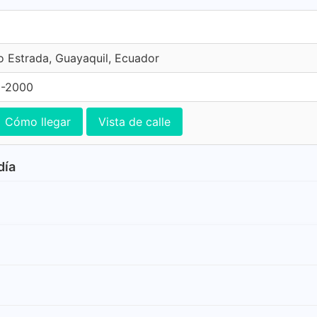
io Estrada, Guayaquil, Ecuador
3-2000
Cómo llegar
Vista de calle
día