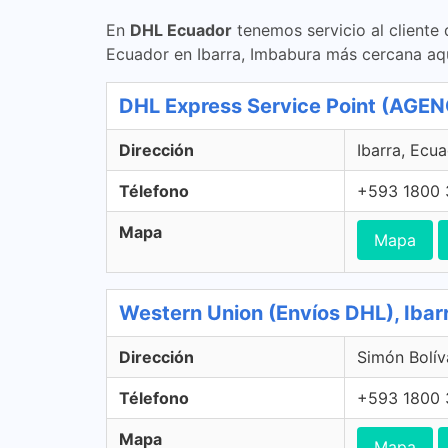
En
DHL Ecuador
tenemos servicio al cliente
Ecuador en Ibarra, Imbabura más cercana aqu
DHL Express Service Point (AGE
Dirección
Ibarra, Ecu
Télefono
+593 1800 
Mapa
Mapa
Western Union (Envíos DHL), Ibar
Dirección
Simón Bolív
Télefono
+593 1800 
Mapa
Mapa