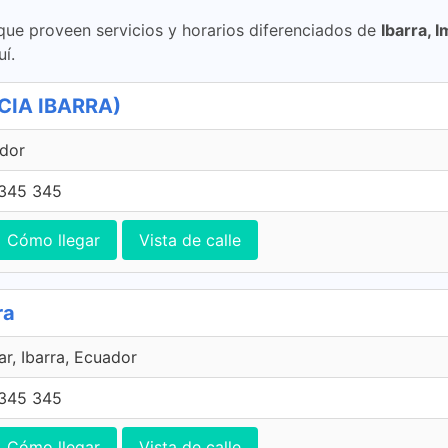
 que proveen servicios y horarios diferenciados de
Ibarra, 
í.
NCIA IBARRA)
ador
345 345
Cómo llegar
Vista de calle
ra
ar, Ibarra, Ecuador
345 345
Cómo llegar
Vista de calle