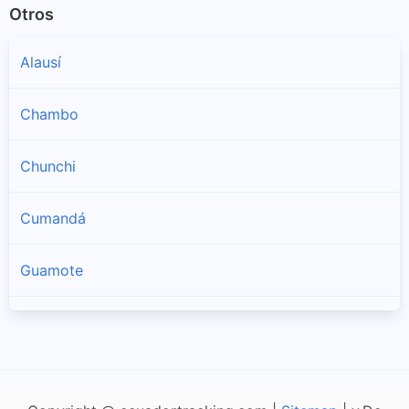
Otros
Alausí
Chambo
Chunchi
Cumandá
Guamote
Pallatanga
Penipe