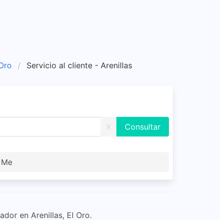
 Oro
Servicio al cliente - Arenillas
X
r Me
dor en Arenillas, El Oro.