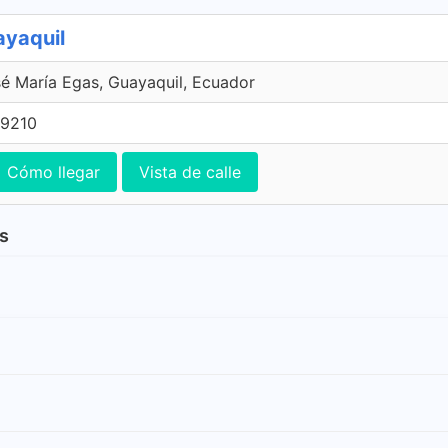
ayaquil
é María Egas, Guayaquil, Ecuador
29210
Cómo llegar
Vista de calle
as